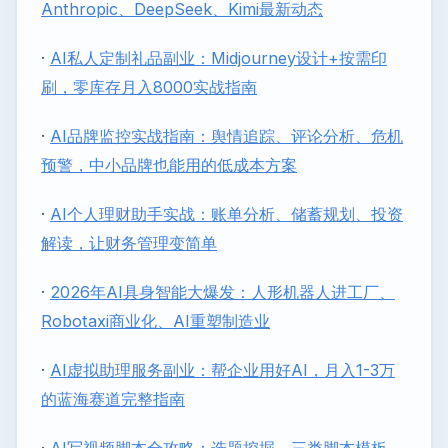
Anthropic、DeepSeek、Kimi最新动态
·
AI私人定制礼品副业：Midjourney设计+按需印
刷，零库存月入8000实战指南
·
AI品牌监控实战指南：舆情追踪、评论分析、危机
预警，中小品牌也能用的低成本方案
·
AI个人理财助手实战：账单分析、储蓄规划、投资
解读，让财务管理变简单
·
2026年AI具身智能大爆发：人形机器人进工厂、
Robotaxi商业化、AI重塑制造业
·
AI虚拟助理服务副业：帮企业用好AI，月入1-3万
的蓝海赛道完整指南
·
AI写视频脚本全攻略：选题挖掘、三类脚本模板、