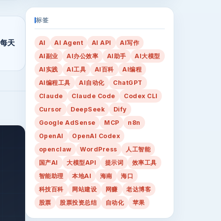
标签
，每天
AI
AI Agent
AI API
AI写作
AI副业
AI办公效率
AI助手
AI大模型
AI实践
AI工具
AI百科
AI编程
AI编程工具
AI自动化
ChatGPT
Claude
Claude Code
Codex CLI
Cursor
DeepSeek
Dify
Google AdSense
MCP
n8n
OpenAI
OpenAI Codex
openclaw
WordPress
人工智能
国产AI
大模型API
提示词
效率工具
智能助理
本地AI
海南
海口
科技百科
网站建设
网赚
老达博客
股票
股票投资总结
自动化
苹果