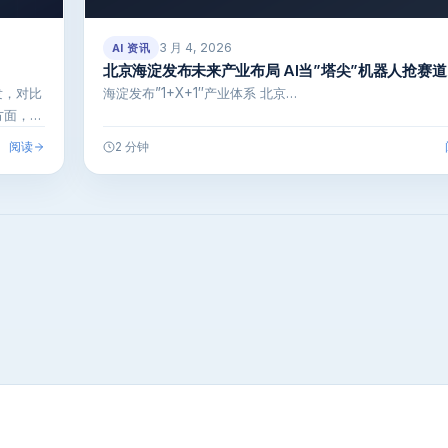
3 月 4, 2026
AI 资讯
北京海淀发布未来产业布局 AI当”塔尖”机器人抢赛道
发，对比
海淀发布”1+X+1″产业体系 北京…
方面，用
阅读
2 分钟