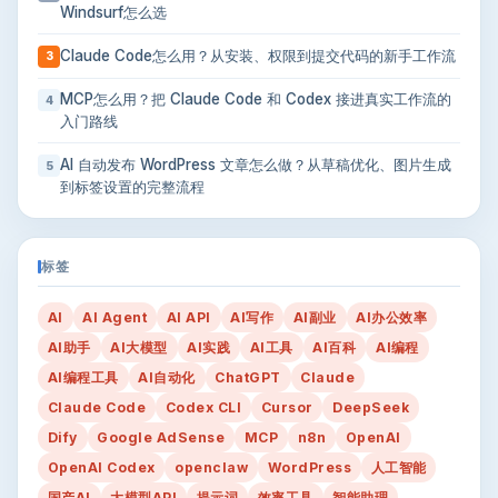
Windsurf怎么选
Claude Code怎么用？从安装、权限到提交代码的新手工作流
3
MCP怎么用？把 Claude Code 和 Codex 接进真实工作流的
4
入门路线
AI 自动发布 WordPress 文章怎么做？从草稿优化、图片生成
5
到标签设置的完整流程
标签
AI
AI Agent
AI API
AI写作
AI副业
AI办公效率
AI助手
AI大模型
AI实践
AI工具
AI百科
AI编程
AI编程工具
AI自动化
ChatGPT
Claude
Claude Code
Codex CLI
Cursor
DeepSeek
Dify
Google AdSense
MCP
n8n
OpenAI
OpenAI Codex
openclaw
WordPress
人工智能
国产AI
大模型API
提示词
效率工具
智能助理