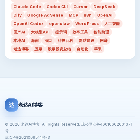
Claude Code
Codex CLI
Cursor
DeepSeek
Dify
Google AdSense
MCP
n8n
OpenAI
OpenAI Codex
openclaw
WordPress
人工智能
国产AI
大模型API
提示词
效率工具
智能助理
本地AI
海南
海口
科技百科
网站建设
网赚
老达博客
股票
股票投资总结
自动化
苹果
达
老达AI博客
© 2026 老达AI博客. All Rights Reserved. 琼公网安备46010602001371
号
琼ICP备2021009514号-3