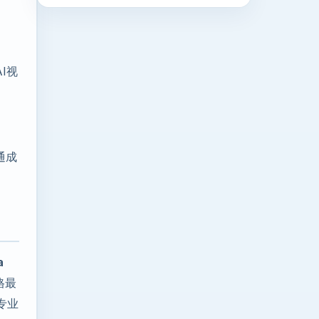
I视
通成
a
格最
专业