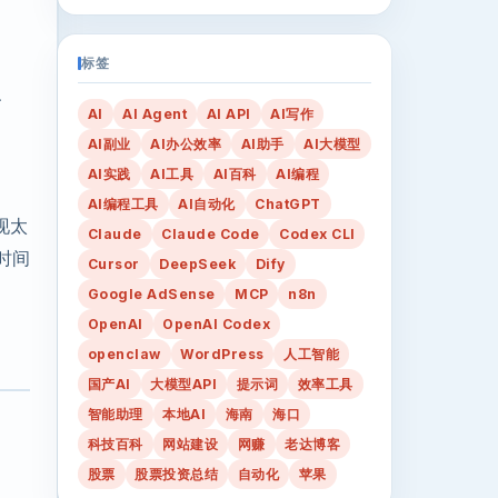
标签
、
AI
AI Agent
AI API
AI写作
AI副业
AI办公效率
AI助手
AI大模型
AI实践
AI工具
AI百科
AI编程
AI编程工具
AI自动化
ChatGPT
现太
Claude
Claude Code
Codex CLI
时间
Cursor
DeepSeek
Dify
Google AdSense
MCP
n8n
OpenAI
OpenAI Codex
openclaw
WordPress
人工智能
国产AI
大模型API
提示词
效率工具
智能助理
本地AI
海南
海口
科技百科
网站建设
网赚
老达博客
。
股票
股票投资总结
自动化
苹果