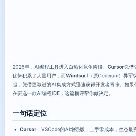
2026年，AI编程工具进入白热化竞争阶段。
Cursor
凭借
优势积累了大量用户，而
Windsurf
（原Codeium）异军
起，凭借更激进的AI集成方式迅速获得开发者青睐。如果
在要选一款AI编程IDE，这篇横评帮你做决定。
一句话定位
Cursor
：VSCode的AI增强版，上手零成本，生态最