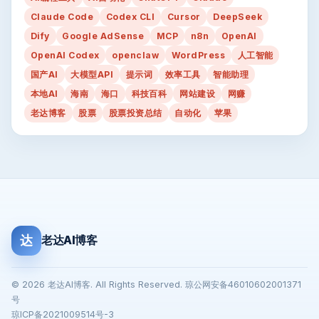
Claude Code
Codex CLI
Cursor
DeepSeek
Dify
Google AdSense
MCP
n8n
OpenAI
OpenAI Codex
openclaw
WordPress
人工智能
国产AI
大模型API
提示词
效率工具
智能助理
本地AI
海南
海口
科技百科
网站建设
网赚
老达博客
股票
股票投资总结
自动化
苹果
达
老达AI博客
© 2026 老达AI博客. All Rights Reserved. 琼公网安备46010602001371
号
琼ICP备2021009514号-3