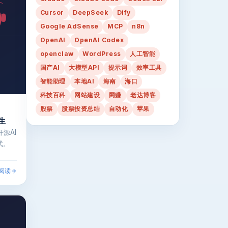
Cursor
DeepSeek
Dify
Google AdSense
MCP
n8n
OpenAI
OpenAI Codex
openclaw
WordPress
人工智能
国产AI
大模型API
提示词
效率工具
智能助理
本地AI
海南
海口
科技百科
网站建设
网赚
老达博客
股票
股票投资总结
自动化
苹果
生
源AI
式。
阅读