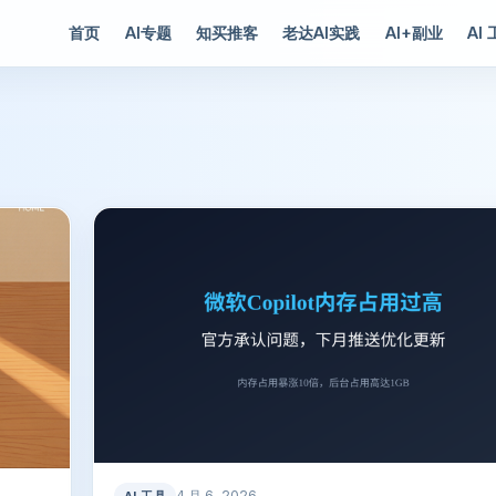
首页
AI专题
知买推客
老达AI实践
AI+副业
AI
4 月 6, 2026