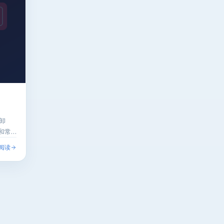
卸
和常
阅读