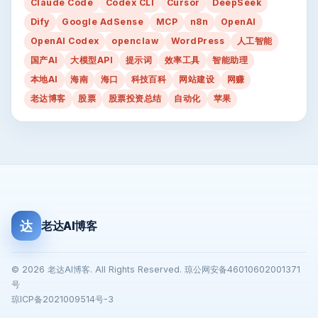
Claude Code
Codex CLI
Cursor
DeepSeek
Dify
Google AdSense
MCP
n8n
OpenAI
OpenAI Codex
openclaw
WordPress
人工智能
国产AI
大模型API
提示词
效率工具
智能助理
本地AI
海南
海口
科技百科
网站建设
网赚
老达博客
股票
股票投资总结
自动化
苹果
达
老达AI博客
© 2026 老达AI博客. All Rights Reserved. 琼公网安备46010602001371
号
琼ICP备2021009514号-3