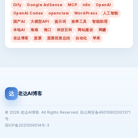
Dify
Google AdSense
MCP
n8n
OpenAI
OpenAI Codex
openclaw
WordPress
人工智能
国产AI
大模型API
提示词
效率工具
智能助理
本地AI
海南
海口
科技百科
网站建设
网赚
老达博客
股票
股票投资总结
自动化
苹果
达
老达AI博客
© 2026 老达AI博客. All Rights Reserved. 琼公网安备46010602001371
号
琼ICP备2021009514号-3