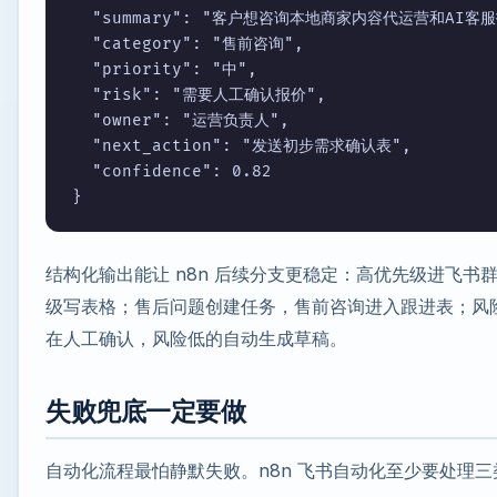
  "summary": "客户想咨询本地商家内容代运营和AI客服报
  "category": "售前咨询",

  "priority": "中",

  "risk": "需要人工确认报价",

  "owner": "运营负责人",

  "next_action": "发送初步需求确认表",

  "confidence": 0.82

}
结构化输出能让 n8n 后续分支更稳定：高优先级进飞书
级写表格；售后问题创建任务，售前咨询进入跟进表；风
在人工确认，风险低的自动生成草稿。
失败兜底一定要做
自动化流程最怕静默失败。n8n 飞书自动化至少要处理三