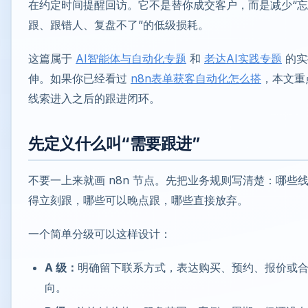
在约定时间提醒回访。它不是替你成交客户，而是减少“
跟、跟错人、复盘不了”的低级损耗。
这篇属于
AI智能体与自动化专题
和
老达AI实践专题
的实
伸。如果你已经看过
n8n表单获客自动化怎么搭
，本文重
线索进入之后的跟进闭环。
先定义什么叫“需要跟进”
不要一上来就画 n8n 节点。先把业务规则写清楚：哪些
得立刻跟，哪些可以晚点跟，哪些直接放弃。
一个简单分级可以这样设计：
A 级：
明确留下联系方式，表达购买、预约、报价或
向。