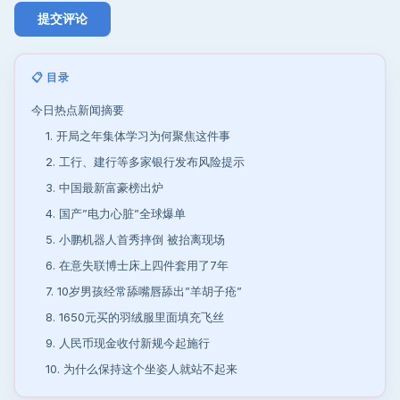
📋 目录
今日热点新闻摘要
1. 开局之年集体学习为何聚焦这件事
2. 工行、建行等多家银行发布风险提示
3. 中国最新富豪榜出炉
4. 国产”电力心脏”全球爆单
5. 小鹏机器人首秀摔倒 被抬离现场
6. 在意失联博士床上四件套用了7年
7. 10岁男孩经常舔嘴唇舔出”羊胡子疮”
8. 1650元买的羽绒服里面填充飞丝
9. 人民币现金收付新规今起施行
10. 为什么保持这个坐姿人就站不起来