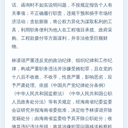
话、函询时不如实说明问题，不按规定报告个人有
关事项；不正确履行职责，违规干预和插手市场经
济活动；贪欲膨胀，将公权力异化为谋取私利的工
具，利用职务便利为他人在工程项目承揽、政府采
购、工程款拨付等方面谋利，并非法收受巨额财
物。
林谟谐严重违反党的政治纪律、组织纪律和工作纪
律，构成严重职务违法并涉嫌受贿犯罪，且在党的
十八后不收敛、不收手，性质严重，影响恶劣，应
予严肃处理。依据《中国共产党纪律处分条例》
《中华人民共和国监察法》《中华人民共和国公职
人员政务处分法》等有关规定，经海南省纪委监委
会议研究并报海南省委批准，决定给予林谟谐开除
党籍处分；由海南省监委给予其开除公职处分；收
缴其违纪违法所得；将其涉嫌犯罪问题移送检察机