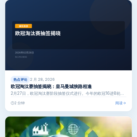
2 月 28, 2026
热点评论
欧冠淘汰赛抽签揭晓：皇马曼城狭路相逢
2月27日，欧冠淘汰赛阶段抽签仪式进行。今年的欧冠16进8轮…
阅读
2 分钟