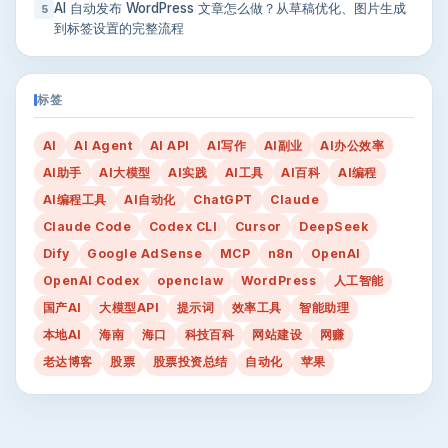
AI 自动发布 WordPress 文章怎么做？从草稿优化、图片生成
5
到标签设置的完整流程
标签
AI
AI Agent
AI API
AI写作
AI副业
AI办公效率
AI助手
AI大模型
AI实践
AI工具
AI百科
AI编程
AI编程工具
AI自动化
ChatGPT
Claude
Claude Code
Codex CLI
Cursor
DeepSeek
Dify
Google AdSense
MCP
n8n
OpenAI
OpenAI Codex
openclaw
WordPress
人工智能
国产AI
大模型API
提示词
效率工具
智能助理
本地AI
海南
海口
科技百科
网站建设
网赚
老达博客
股票
股票投资总结
自动化
苹果