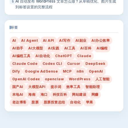
AI 自动发布 WordPress 文章怎么做？从草稿优化、图片生成
5
到标签设置的完整流程
标签
AI
AI Agent
AI API
AI写作
AI副业
AI办公效率
AI助手
AI大模型
AI实践
AI工具
AI百科
AI编程
AI编程工具
AI自动化
ChatGPT
Claude
Claude Code
Codex CLI
Cursor
DeepSeek
Dify
Google AdSense
MCP
n8n
OpenAI
OpenAI Codex
openclaw
WordPress
人工智能
国产AI
大模型API
提示词
效率工具
智能助理
本地AI
海南
海口
科技百科
网站建设
网赚
老达博客
股票
股票投资总结
自动化
苹果