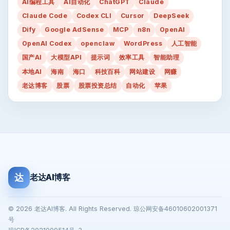
AI编程工具
AI自动化
ChatGPT
Claude
Claude Code
Codex CLI
Cursor
DeepSeek
Dify
Google AdSense
MCP
n8n
OpenAI
OpenAI Codex
openclaw
WordPress
人工智能
国产AI
大模型API
提示词
效率工具
智能助理
本地AI
海南
海口
科技百科
网站建设
网赚
老达博客
股票
股票投资总结
自动化
苹果
达
老达AI博客
© 2026 老达AI博客. All Rights Reserved. 琼公网安备46010602001371
号