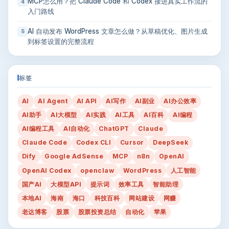
MCP怎么用？把 Claude Code 和 Codex 接进真实工作流的
4
入门路线
AI 自动发布 WordPress 文章怎么做？从草稿优化、图片生成
5
到标签设置的完整流程
标签
AI
AI Agent
AI API
AI写作
AI副业
AI办公效率
AI助手
AI大模型
AI实践
AI工具
AI百科
AI编程
AI编程工具
AI自动化
ChatGPT
Claude
Claude Code
Codex CLI
Cursor
DeepSeek
Dify
Google AdSense
MCP
n8n
OpenAI
OpenAI Codex
openclaw
WordPress
人工智能
国产AI
大模型API
提示词
效率工具
智能助理
本地AI
海南
海口
科技百科
网站建设
网赚
老达博客
股票
股票投资总结
自动化
苹果