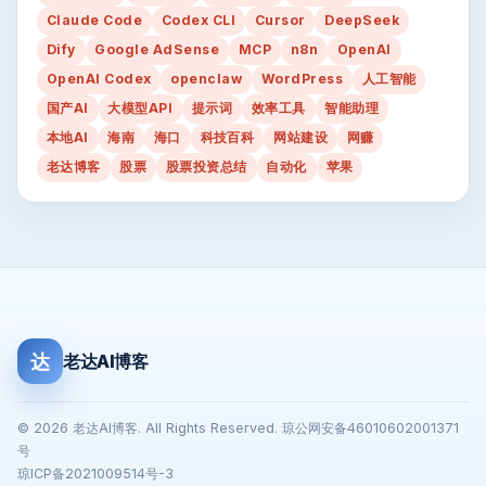
Claude Code
Codex CLI
Cursor
DeepSeek
Dify
Google AdSense
MCP
n8n
OpenAI
OpenAI Codex
openclaw
WordPress
人工智能
国产AI
大模型API
提示词
效率工具
智能助理
本地AI
海南
海口
科技百科
网站建设
网赚
老达博客
股票
股票投资总结
自动化
苹果
达
老达AI博客
© 2026 老达AI博客. All Rights Reserved. 琼公网安备46010602001371
号
琼ICP备2021009514号-3