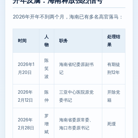
开年反腐：海南释放强烈信号
2026年开年不到两个月，海南已有多名高官落马：
人
处理结
时间
职务
物
果
陈
2026年1
海南省纪委原副书
有期徒
笑
月20日
记
刑12年
波
2026年
陈
三亚中心医院原党
开除党
2月12日
仲
委书记
籍
罗
2026年
海南省委原常委、
增
死缓
2月28日
海口市委原书记
斌