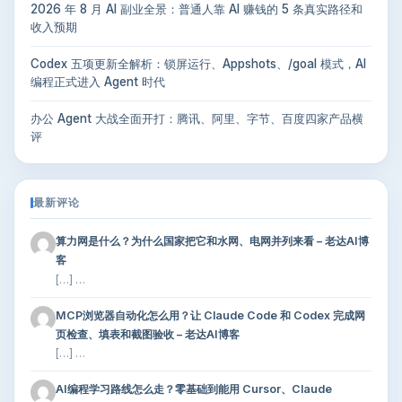
2026 年 8 月 AI 副业全景：普通人靠 AI 赚钱的 5 条真实路径和
收入预期
Codex 五项更新全解析：锁屏运行、Appshots、/goal 模式，AI
编程正式进入 Agent 时代
办公 Agent 大战全面开打：腾讯、阿里、字节、百度四家产品横
评
最新评论
算力网是什么？为什么国家把它和水网、电网并列来看 – 老达AI博
客
[…] …
MCP浏览器自动化怎么用？让 Claude Code 和 Codex 完成网
页检查、填表和截图验收 – 老达AI博客
[…] …
AI编程学习路线怎么走？零基础到能用 Cursor、Claude