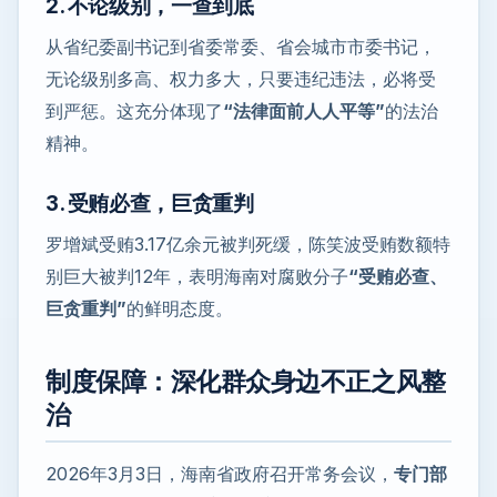
2. 不论级别，一查到底
从省纪委副书记到省委常委、省会城市市委书记，
无论级别多高、权力多大，只要违纪违法，必将受
到严惩。这充分体现了
“法律面前人人平等”
的法治
精神。
3. 受贿必查，巨贪重判
罗增斌受贿3.17亿余元被判死缓，陈笑波受贿数额特
别巨大被判12年，表明海南对腐败分子
“受贿必查、
巨贪重判”
的鲜明态度。
制度保障：深化群众身边不正之风整
治
2026年3月3日，海南省政府召开常务会议，
专门部