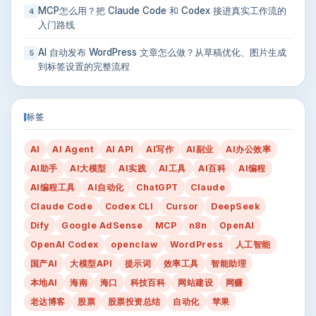
MCP怎么用？把 Claude Code 和 Codex 接进真实工作流的
4
入门路线
AI 自动发布 WordPress 文章怎么做？从草稿优化、图片生成
5
到标签设置的完整流程
标签
AI
AI Agent
AI API
AI写作
AI副业
AI办公效率
AI助手
AI大模型
AI实践
AI工具
AI百科
AI编程
AI编程工具
AI自动化
ChatGPT
Claude
Claude Code
Codex CLI
Cursor
DeepSeek
Dify
Google AdSense
MCP
n8n
OpenAI
OpenAI Codex
openclaw
WordPress
人工智能
国产AI
大模型API
提示词
效率工具
智能助理
本地AI
海南
海口
科技百科
网站建设
网赚
老达博客
股票
股票投资总结
自动化
苹果