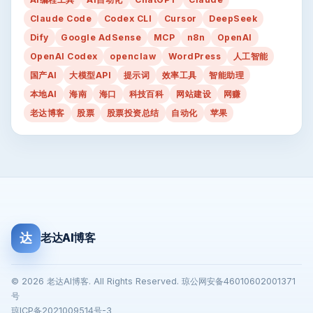
Claude Code
Codex CLI
Cursor
DeepSeek
Dify
Google AdSense
MCP
n8n
OpenAI
OpenAI Codex
openclaw
WordPress
人工智能
国产AI
大模型API
提示词
效率工具
智能助理
本地AI
海南
海口
科技百科
网站建设
网赚
老达博客
股票
股票投资总结
自动化
苹果
达
老达AI博客
© 2026 老达AI博客. All Rights Reserved. 琼公网安备46010602001371
号
琼ICP备2021009514号-3