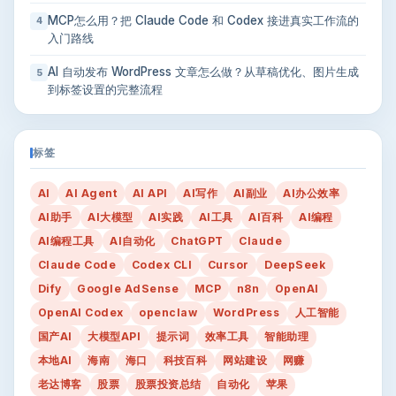
MCP怎么用？把 Claude Code 和 Codex 接进真实工作流的
4
入门路线
AI 自动发布 WordPress 文章怎么做？从草稿优化、图片生成
5
到标签设置的完整流程
标签
AI
AI Agent
AI API
AI写作
AI副业
AI办公效率
AI助手
AI大模型
AI实践
AI工具
AI百科
AI编程
AI编程工具
AI自动化
ChatGPT
Claude
Claude Code
Codex CLI
Cursor
DeepSeek
Dify
Google AdSense
MCP
n8n
OpenAI
OpenAI Codex
openclaw
WordPress
人工智能
国产AI
大模型API
提示词
效率工具
智能助理
本地AI
海南
海口
科技百科
网站建设
网赚
老达博客
股票
股票投资总结
自动化
苹果