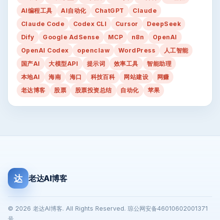
AI编程工具
AI自动化
ChatGPT
Claude
Claude Code
Codex CLI
Cursor
DeepSeek
Dify
Google AdSense
MCP
n8n
OpenAI
OpenAI Codex
openclaw
WordPress
人工智能
国产AI
大模型API
提示词
效率工具
智能助理
本地AI
海南
海口
科技百科
网站建设
网赚
老达博客
股票
股票投资总结
自动化
苹果
达
老达AI博客
© 2026 老达AI博客. All Rights Reserved. 琼公网安备46010602001371
号