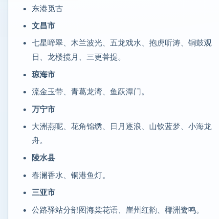
东港觅古
文昌市
七星啼翠、木兰波光、五龙戏水、抱虎听涛、铜鼓观
日、龙楼揽月、三更菩提。
琼海市
流金玉带、青葛龙湾、鱼跃潭门。
万宁市
大洲燕呢、花角锦绣、日月逐浪、山钦蓝梦、小海龙
舟。
陵水县
春澜香水、铜港鱼灯。
三亚市
公路驿站分部图海棠花语、崖州红韵、椰洲鹭鸣。