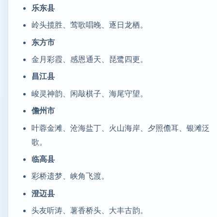
乐东县
岭头揽胜、莺歌唱晚、逐日龙栖。
东方市
金月彩霞、感恩通天、琵鹭四更。
昌江县
峻灵神韵、闲敲棋子、海尾守望。
儋州市
叶蓉金滩、沧海盐丁、火山海岸、夕照儋耳、银滩泛
歌。
临高县
彩桥遗梦、峡角飞渡。
澄迈县
头友听涛、薯香桥头、大丰古韵。