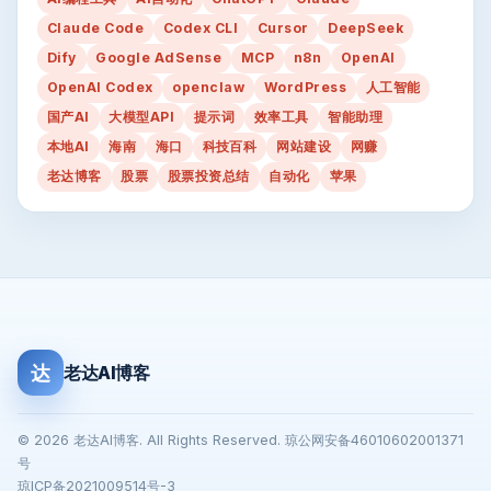
Claude Code
Codex CLI
Cursor
DeepSeek
Dify
Google AdSense
MCP
n8n
OpenAI
OpenAI Codex
openclaw
WordPress
人工智能
国产AI
大模型API
提示词
效率工具
智能助理
本地AI
海南
海口
科技百科
网站建设
网赚
老达博客
股票
股票投资总结
自动化
苹果
达
老达AI博客
© 2026 老达AI博客. All Rights Reserved. 琼公网安备46010602001371
号
琼ICP备2021009514号-3