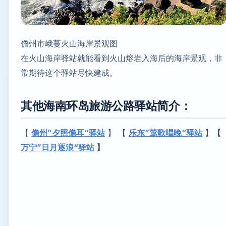
儋州市峨蔓火山海岸景观图
在火山海岸驿站就能看到火山熔岩入海后的海岸景观，非
常期待这个驿站尽快建成。
其他海南环岛旅游公路驿站简介：
【
儋州”夕照儋耳“驿站
】 【
乐东”莺歌唱晚“驿站
】
【
万宁”日月逐浪“驿站
】