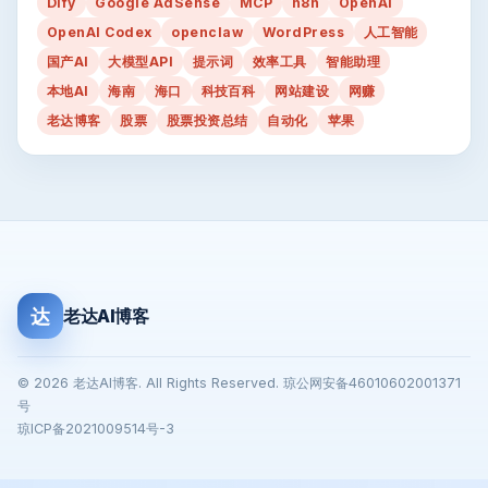
Dify
Google AdSense
MCP
n8n
OpenAI
OpenAI Codex
openclaw
WordPress
人工智能
国产AI
大模型API
提示词
效率工具
智能助理
本地AI
海南
海口
科技百科
网站建设
网赚
老达博客
股票
股票投资总结
自动化
苹果
达
老达AI博客
© 2026 老达AI博客. All Rights Reserved. 琼公网安备46010602001371
号
琼ICP备2021009514号-3