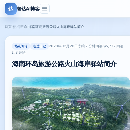
达
老达AI博客
首页
›
热点评论
›
海南环岛旅游公路火山海岸驿站简介
2023年02月26日
热点评论
老达日记
约 2 分钟阅读
5,772 阅读
3 评论
海南环岛旅游公路火山海岸驿站简介