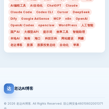
AI编程工具
AI自动化
ChatGPT
Claude
Claude Code
Codex CLI
Cursor
DeepSeek
Dify
Google AdSense
MCP
n8n
OpenAI
OpenAI Codex
openclaw
WordPress
人工智能
国产AI
大模型API
提示词
效率工具
智能助理
本地AI
海南
海口
科技百科
网站建设
网赚
老达博客
股票
股票投资总结
自动化
苹果
达
老达AI博客
© 2026 老达AI博客. All Rights Reserved. 琼公网安备46010602001371
号