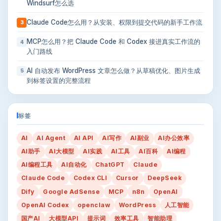
Windsurf怎么选
Claude Code怎么用？从安装、权限到提交代码的新手工作流
3
MCP怎么用？把 Claude Code 和 Codex 接进真实工作流的
4
入门路线
AI 自动发布 WordPress 文章怎么做？从草稿优化、图片生成
5
到标签设置的完整流程
标签
AI
AI Agent
AI API
AI写作
AI副业
AI办公效率
AI助手
AI大模型
AI实践
AI工具
AI百科
AI编程
AI编程工具
AI自动化
ChatGPT
Claude
Claude Code
Codex CLI
Cursor
DeepSeek
Dify
Google AdSense
MCP
n8n
OpenAI
OpenAI Codex
openclaw
WordPress
人工智能
国产AI
大模型API
提示词
效率工具
智能助理