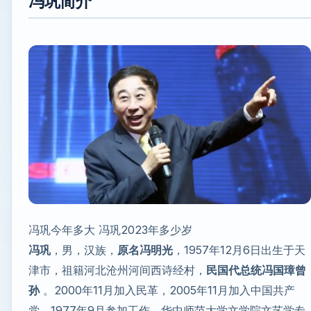
冯巩简介
冯巩今年多大 冯巩2023年多少岁
冯巩
，男，汉族，
原名冯明光
，1957年12月6日出生于天
津市，祖籍河北沧州河间西诗经村，
民国代总统冯国璋曾
孙
。2000年11月加入民革，2005年11月加入中国共产
党，1977年9月参加工作，华中师范大学文学院文艺学专