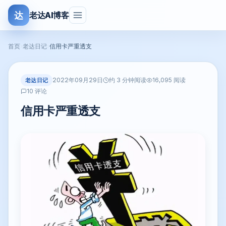
达
老达AI博客
首页
›
老达日记
›
信用卡严重透支
2022年09月29日
老达日记
约 3 分钟阅读
16,095 阅读
10 评论
信用卡严重透支