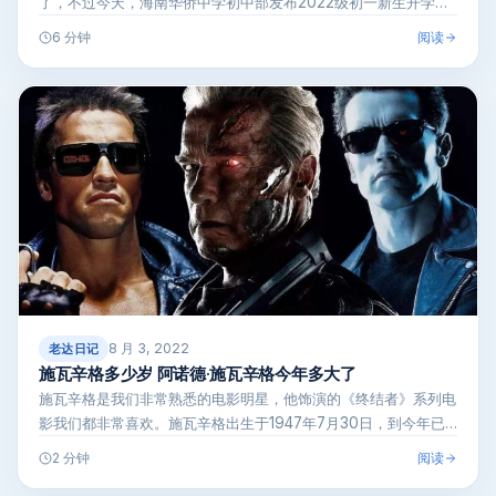
了，不过今天，海南华侨中学初中部发布2022级初一新生开学返
校的通知，确…
阅读
6 分钟
8 月 3, 2022
老达日记
施瓦辛格多少岁 阿诺德·施瓦辛格今年多大了
施瓦辛格是我们非常熟悉的电影明星，他饰演的《终结者》系列电
影我们都非常喜欢。施瓦辛格出生于1947年7月30日，到今年已
经75岁了…
阅读
2 分钟