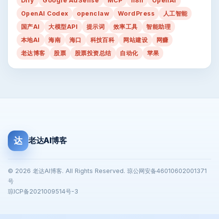
Dify
Google AdSense
MCP
n8n
OpenAI
OpenAI Codex
openclaw
WordPress
人工智能
国产AI
大模型API
提示词
效率工具
智能助理
本地AI
海南
海口
科技百科
网站建设
网赚
老达博客
股票
股票投资总结
自动化
苹果
达
老达AI博客
© 2026 老达AI博客. All Rights Reserved. 琼公网安备46010602001371
号
琼ICP备2021009514号-3