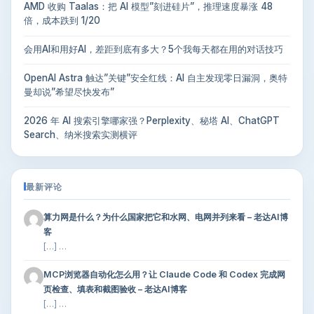
AMD 收购 Taalas：把 AI 模型”刻进硅片”，推理速度暴涨 48
倍，成本跌到 1/20
会用AI和用好AI，差距到底有多大？5个我每天都在用的对话技巧
OpenAI Astra 触达”关键”安全红线：AI 自主发现零日漏洞，奥特
曼却说”希望尽快发布”
2026 年 AI 搜索引擎哪家强？Perplexity、秘塔 AI、ChatGPT
Search、纳米搜索实测横评
最新评论
算力网是什么？为什么国家把它和水网、电网并列来看 – 老达AI博
客
[…] …
MCP浏览器自动化怎么用？让 Claude Code 和 Codex 完成网
页检查、填表和截图验收 – 老达AI博客
[…] …