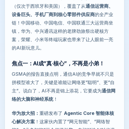
（仅次于西班牙和美国），覆盖了从
通信运营商、
设备巨头、手机厂商到核心零部件供应商
的全产业
链！中国移动、中国电信、中国联通三大运营商坐
镇，华为、中兴通讯这样的老牌劲旅祭出硬核方
案，荣耀、小米等终端玩家也带来了让人眼前一亮
的AI新玩意儿。
焦点一：AI成”真·核心”，不再是小弟！
GSMA的报告直接点明，通信AI的竞争早就不只是
拼模型谁大了，关键是谁能让网络更”聪明”、更”自
主”。说白了，AI不再是锦上添花，它要成为
通信网
络的大脑和神经系统
！
华为放大招：
重磅发布了
Agentic Core 智能体核
心解决方案
！这家伙内置了”网元智能”、”网络智