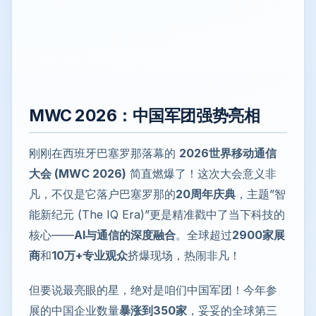
MWC 2026：中国军团强势亮相
刚刚在西班牙巴塞罗那落幕的
2026世界移动通信
大会 (MWC 2026)
简直燃爆了！这次大会意义非
凡，不仅是它落户巴塞罗那的
20周年庆典
，主题”智
能新纪元 (The IQ Era)”更是精准戳中了当下科技的
核心——
AI与通信的深度融合
。全球超过
2900家展
商
和
10万+专业观众
挤爆现场，热闹非凡！
但要说最亮眼的星，绝对是咱们中国军团！今年参
展的中国企业数量
暴涨到350家
，妥妥的全球第三