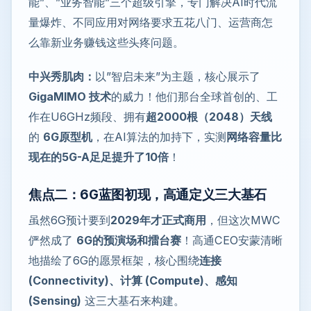
能”、”业务智能”三个超级引擎，专门解决AI时代流
量爆炸、不同应用对网络要求五花八门、运营商怎
么靠新业务赚钱这些头疼问题。
中兴秀肌肉：
以”智启未来”为主题，核心展示了
GigaMIMO 技术
的威力！他们那台全球首创的、工
作在U6GHz频段、拥有
超2000根（2048）天线
的
6G原型机
，在AI算法的加持下，实测
网络容量比
现在的5G-A足足提升了10倍
！
焦点二：6G蓝图初现，高通定义三大基石
虽然6G预计要到
2029年才正式商用
，但这次MWC
俨然成了
6G的预演场和擂台赛
！高通CEO安蒙清晰
地描绘了6G的愿景框架，核心围绕
连接
(Connectivity)、计算 (Compute)、感知
(Sensing)
这三大基石来构建。