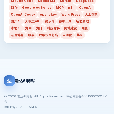
Claude Code
Codex CLI
Cursor
DeepSeek
Dify
Google AdSense
MCP
n8n
OpenAI
OpenAI Codex
openclaw
WordPress
人工智能
国产AI
大模型API
提示词
效率工具
智能助理
本地AI
海南
海口
科技百科
网站建设
网赚
老达博客
股票
股票投资总结
自动化
苹果
达
老达AI博客
© 2026 老达AI博客. All Rights Reserved. 琼公网安备46010602001371
号
琼ICP备2021009514号-3