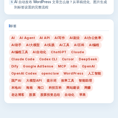
AI 自动发布 WordPress 文章怎么做？从草稿优化、图片生成
5
到标签设置的完整流程
标签
AI
AI Agent
AI API
AI写作
AI副业
AI办公效率
AI助手
AI大模型
AI实践
AI工具
AI百科
AI编程
AI编程工具
AI自动化
ChatGPT
Claude
Claude Code
Codex CLI
Cursor
DeepSeek
Dify
Google AdSense
MCP
n8n
OpenAI
OpenAI Codex
openclaw
WordPress
人工智能
国产AI
大模型API
提示词
效率工具
智能助理
本地AI
海南
海口
科技百科
网站建设
网赚
老达博客
股票
股票投资总结
自动化
苹果