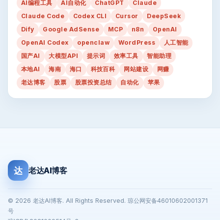
AI编程工具
AI自动化
ChatGPT
Claude
Claude Code
Codex CLI
Cursor
DeepSeek
Dify
Google AdSense
MCP
n8n
OpenAI
OpenAI Codex
openclaw
WordPress
人工智能
国产AI
大模型API
提示词
效率工具
智能助理
本地AI
海南
海口
科技百科
网站建设
网赚
老达博客
股票
股票投资总结
自动化
苹果
达
老达AI博客
© 2026 老达AI博客. All Rights Reserved. 琼公网安备46010602001371
号