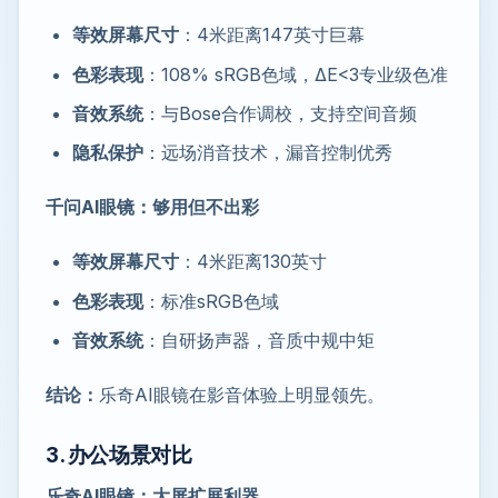
等效屏幕尺寸
：4米距离147英寸巨幕
色彩表现
：108% sRGB色域，ΔE<3专业级色准
音效系统
：与Bose合作调校，支持空间音频
隐私保护
：远场消音技术，漏音控制优秀
千问AI眼镜：够用但不出彩
等效屏幕尺寸
：4米距离130英寸
色彩表现
：标准sRGB色域
音效系统
：自研扬声器，音质中规中矩
结论：
乐奇AI眼镜在影音体验上明显领先。
3. 办公场景对比
乐奇AI眼镜：大屏扩展利器