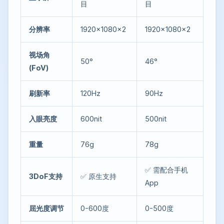
目
目
分辨率
1920×1080×2
1920×1080×2
视场角
50°
46°
(FoV)
刷新率
120Hz
90Hz
入眼亮度
600nit
500nit
重量
76g
78g
✅ 需配合手机
3DoF支持
✅ 原生支持
App
屈光度调节
0-600度
0-500度