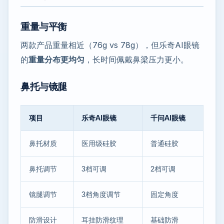
重量与平衡
两款产品重量相近（76g vs 78g），但乐奇AI眼镜
的
重量分布更均匀
，长时间佩戴鼻梁压力更小。
鼻托与镜腿
项目
乐奇AI眼镜
千问AI眼镜
鼻托材质
医用级硅胶
普通硅胶
鼻托调节
3档可调
2档可调
镜腿调节
3档角度调节
固定角度
防滑设计
耳挂防滑纹理
基础防滑