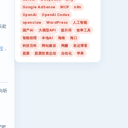
Google AdSense
MCP
n8n
OpenAI
OpenAI Codex
openclaw
WordPress
人工智能
以处
国产AI
大模型API
提示词
效率工具
智能助理
本地AI
海南
海口
科技百科
网站建设
网赚
老达博客
程
，
股票
股票投资总结
自动化
苹果
向听
“把