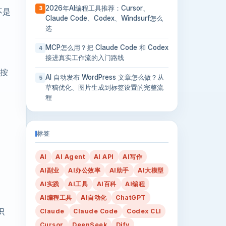
2026年AI编程工具推荐：Cursor、
3
不是
Claude Code、Codex、Windsurf怎么
选
MCP怎么用？把 Claude Code 和 Codex
4
接进真实工作流的入门路线
是按
AI 自动发布 WordPress 文章怎么做？从
5
草稿优化、图片生成到标签设置的完整流
程
问
标签
AI
AI Agent
AI API
AI写作
AI副业
AI办公效率
AI助手
AI大模型
AI实践
AI工具
AI百科
AI编程
AI编程工具
AI自动化
ChatGPT
识
Claude
Claude Code
Codex CLI
Cursor
DeepSeek
Dify