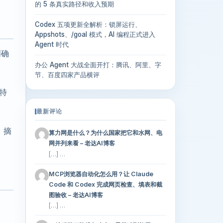
的 5 条真实路径和收入预期
Codex 五项更新全解析：锁屏运行、
Appshots、/goal 模式，AI 编程正式进入
Agent 时代
明确
办公 Agent 大战全面开打：腾讯、阿里、字
节、百度四家产品横评
特
最新评论
、摘
算力网是什么？为什么国家把它和水网、电
网并列来看 – 老达AI博客
[…] …
MCP浏览器自动化怎么用？让 Claude
Code 和 Codex 完成网页检查、填表和截
图验收 – 老达AI博客
[…] …