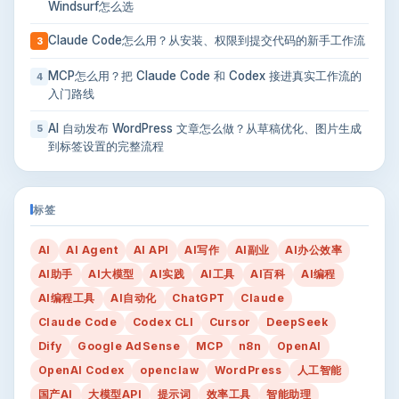
Windsurf怎么选
Claude Code怎么用？从安装、权限到提交代码的新手工作流
3
MCP怎么用？把 Claude Code 和 Codex 接进真实工作流的
4
入门路线
AI 自动发布 WordPress 文章怎么做？从草稿优化、图片生成
5
到标签设置的完整流程
标签
AI
AI Agent
AI API
AI写作
AI副业
AI办公效率
AI助手
AI大模型
AI实践
AI工具
AI百科
AI编程
AI编程工具
AI自动化
ChatGPT
Claude
Claude Code
Codex CLI
Cursor
DeepSeek
Dify
Google AdSense
MCP
n8n
OpenAI
OpenAI Codex
openclaw
WordPress
人工智能
国产AI
大模型API
提示词
效率工具
智能助理