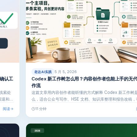
5 月 5, 2026
老达AI实践
工确认工
Codex 新工作树怎么用？内容创作者也能上手的无
作流
和线索处
这篇文章用内容创作者能听懂的方式解释 Codex 新工作树
回退和验
么，适合公众号写作、HSE 文档、知识库整理和报告改稿，
你用 A…
阅读
11 分钟