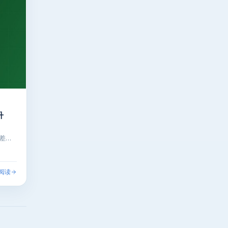
升
差…
阅读