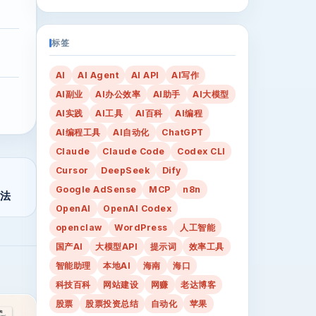
标签
AI
AI Agent
AI API
AI写作
AI副业
AI办公效率
AI助手
AI大模型
AI实践
AI工具
AI百科
AI编程
AI编程工具
AI自动化
ChatGPT
Claude
Claude Code
Codex CLI
Cursor
DeepSeek
Dify
Google AdSense
MCP
n8n
方法
OpenAI
OpenAI Codex
openclaw
WordPress
人工智能
国产AI
大模型API
提示词
效率工具
智能助理
本地AI
海南
海口
科技百科
网站建设
网赚
老达博客
股票
股票投资总结
自动化
苹果