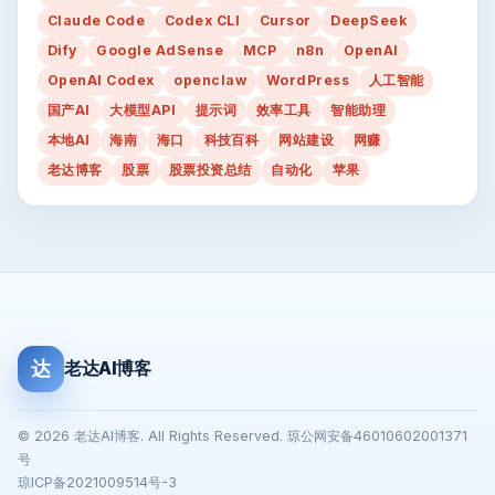
Claude Code
Codex CLI
Cursor
DeepSeek
Dify
Google AdSense
MCP
n8n
OpenAI
OpenAI Codex
openclaw
WordPress
人工智能
国产AI
大模型API
提示词
效率工具
智能助理
本地AI
海南
海口
科技百科
网站建设
网赚
老达博客
股票
股票投资总结
自动化
苹果
达
老达AI博客
© 2026 老达AI博客. All Rights Reserved. 琼公网安备46010602001371
号
琼ICP备2021009514号-3