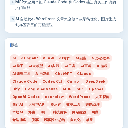
MCP怎么用？把 Claude Code 和 Codex 接进真实工作流的
4
入门路线
AI 自动发布 WordPress 文章怎么做？从草稿优化、图片生成
5
到标签设置的完整流程
标签
AI
AI Agent
AI API
AI写作
AI副业
AI办公效率
AI助手
AI大模型
AI实践
AI工具
AI百科
AI编程
AI编程工具
AI自动化
ChatGPT
Claude
Claude Code
Codex CLI
Cursor
DeepSeek
Dify
Google AdSense
MCP
n8n
OpenAI
OpenAI Codex
openclaw
WordPress
人工智能
国产AI
大模型API
提示词
效率工具
智能助理
本地AI
海南
海口
科技百科
网站建设
网赚
老达博客
股票
股票投资总结
自动化
苹果