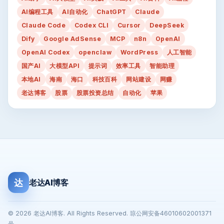
AI编程工具
AI自动化
ChatGPT
Claude
Claude Code
Codex CLI
Cursor
DeepSeek
Dify
Google AdSense
MCP
n8n
OpenAI
OpenAI Codex
openclaw
WordPress
人工智能
国产AI
大模型API
提示词
效率工具
智能助理
本地AI
海南
海口
科技百科
网站建设
网赚
老达博客
股票
股票投资总结
自动化
苹果
达
老达AI博客
© 2026 老达AI博客. All Rights Reserved. 琼公网安备46010602001371
号