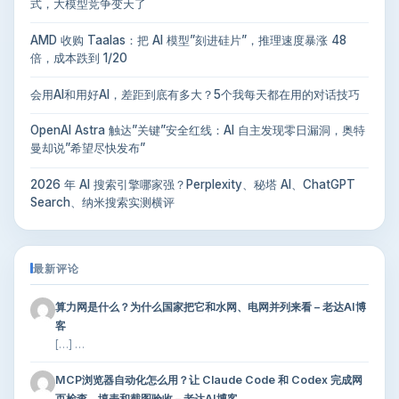
式，大模型竞争变天了
AMD 收购 Taalas：把 AI 模型”刻进硅片”，推理速度暴涨 48
倍，成本跌到 1/20
会用AI和用好AI，差距到底有多大？5个我每天都在用的对话技巧
OpenAI Astra 触达”关键”安全红线：AI 自主发现零日漏洞，奥特
曼却说”希望尽快发布”
2026 年 AI 搜索引擎哪家强？Perplexity、秘塔 AI、ChatGPT
Search、纳米搜索实测横评
最新评论
算力网是什么？为什么国家把它和水网、电网并列来看 – 老达AI博
客
[…] …
MCP浏览器自动化怎么用？让 Claude Code 和 Codex 完成网
页检查、填表和截图验收 – 老达AI博客