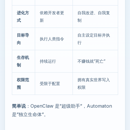
进化方
依赖开发者更
自我改进、自我复
式
新
制
目标导
自主设定目标并执
执行人类指令
向
行
生存机
持续运行
不赚钱就”死亡”
制
权限范
拥有真实世界写入
受限于配置
围
权限
简单说
：OpenClaw 是”超级助手”，Automaton
是”独立生命体”。