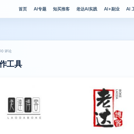
首页
AI专题
知买推客
老达AI实践
AI+副业
AI
0 评论
制作工具