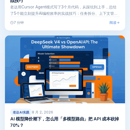
战技巧
老达用Cursor Agent模式写了3个月代码，从踩坑到上手，总结
了5个能立刻提升AI编程效率的实战技巧：任务拆分、上下文管
理、…
阅读
7 分钟
8 月 2, 2026
老达AI实践
AI 模型降价潮下，怎么用「多模型路由」把 API 成本砍掉
70%？