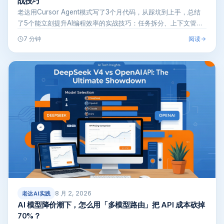
战技巧
老达用Cursor Agent模式写了3个月代码，从踩坑到上手，总结
了5个能立刻提升AI编程效率的实战技巧：任务拆分、上下文管
理、…
阅读
7 分钟
8 月 2, 2026
老达AI实践
AI 模型降价潮下，怎么用「多模型路由」把 API 成本砍掉
70%？