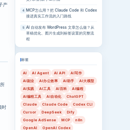
子产
MCP怎么用？把 Claude Code 和 Codex
4
接进真实工作流的入门路线
AI 自动发布 WordPress 文章怎么做？从
5
草稿优化、图片生成到标签设置的完整流
程
标签
AI
AI Agent
AI API
AI写作
AI副业
AI办公效率
AI助手
AI大模型
业所
AI实践
AI工具
AI百科
AI编程
AI编程工具
AI自动化
ChatGPT
Claude
Claude Code
Codex CLI
额时
Cursor
DeepSeek
Dify
Google AdSense
MCP
n8n
OpenAI
OpenAI Codex