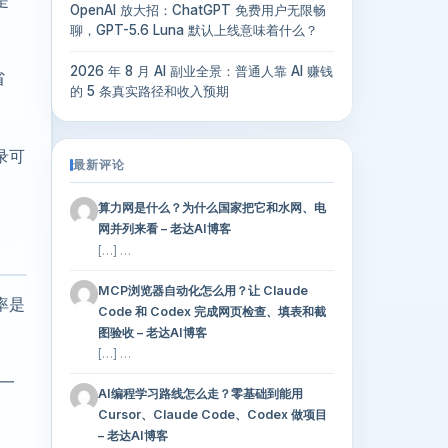
是
OpenAI 放大招：ChatGPT 免费用户无限畅
聊，GPT-5.6 Luna 默认上线意味着什么？
2026 年 8 月 AI 副业全景：普通人靠 AI 赚钱
省
的 5 条真实路径和收入预期
录可
最新评论
算力网是什么？为什么国家把它和水网、电
网并列来看 – 老达AI博客
[…] …
MCP浏览器自动化怎么用？让 Claude
率是
Code 和 Codex 完成网页检查、填表和截
图验收 – 老达AI博客
[…] …
，一
AI编程学习路线怎么走？零基础到能用
Cursor、Claude Code、Codex 做项目
– 老达AI博客