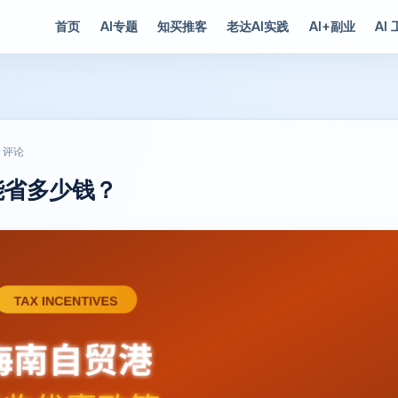
首页
AI专题
知买推客
老达AI实践
AI+副业
AI
0 评论
能省多少钱？