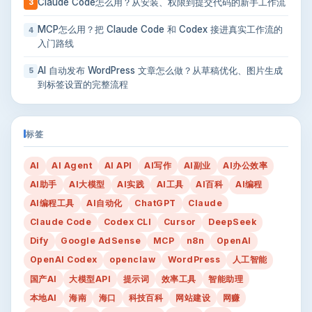
Claude Code怎么用？从安装、权限到提交代码的新手工作流
3
MCP怎么用？把 Claude Code 和 Codex 接进真实工作流的
4
入门路线
AI 自动发布 WordPress 文章怎么做？从草稿优化、图片生成
5
到标签设置的完整流程
标签
AI
AI Agent
AI API
AI写作
AI副业
AI办公效率
AI助手
AI大模型
AI实践
AI工具
AI百科
AI编程
AI编程工具
AI自动化
ChatGPT
Claude
Claude Code
Codex CLI
Cursor
DeepSeek
Dify
Google AdSense
MCP
n8n
OpenAI
OpenAI Codex
openclaw
WordPress
人工智能
国产AI
大模型API
提示词
效率工具
智能助理
本地AI
海南
海口
科技百科
网站建设
网赚