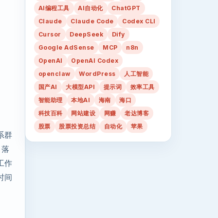
AI编程工具
AI自动化
ChatGPT
Claude
Claude Code
Codex CLI
Cursor
DeepSeek
Dify
Google AdSense
MCP
n8n
OpenAI
OpenAI Codex
openclaw
WordPress
人工智能
国产AI
大模型API
提示词
效率工具
智能助理
本地AI
海南
海口
科技百科
网站建设
网赚
老达博客
股票
股票投资总结
自动化
苹果
系群
、落
工作
时间