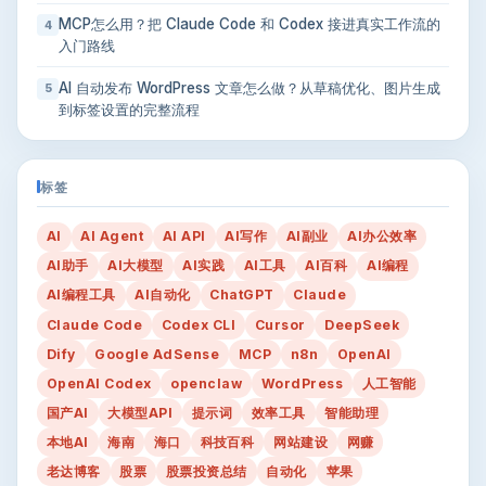
MCP怎么用？把 Claude Code 和 Codex 接进真实工作流的
4
入门路线
AI 自动发布 WordPress 文章怎么做？从草稿优化、图片生成
5
到标签设置的完整流程
标签
AI
AI Agent
AI API
AI写作
AI副业
AI办公效率
AI助手
AI大模型
AI实践
AI工具
AI百科
AI编程
AI编程工具
AI自动化
ChatGPT
Claude
Claude Code
Codex CLI
Cursor
DeepSeek
Dify
Google AdSense
MCP
n8n
OpenAI
OpenAI Codex
openclaw
WordPress
人工智能
国产AI
大模型API
提示词
效率工具
智能助理
本地AI
海南
海口
科技百科
网站建设
网赚
老达博客
股票
股票投资总结
自动化
苹果